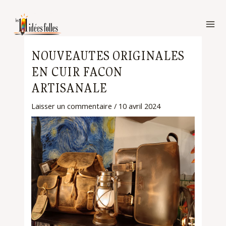
Aller
MA
au
Navigation
ME
contenu
de
NOUVEAUTES ORIGINALES
l’article
EN CUIR FACON
ARTISANALE
Laisser un commentaire
/
10 avril 2024