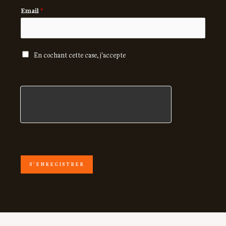
Email
*
En cochant cette case, j'accepte
les Mentions légales et la
Politique de Confidentialité
S'ENREGISTRER